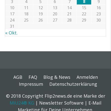
3
4
5
6
7
8
9
10
11
12
13
14
15
16
17
18
19
20
21
22
23
24
25
26
27
28
29
30
31
« Okt.
AGB
FAQ
Blog & News
Anmelden
Impressum
Datenschutzerklärung
© 2018 Copyright Flip2news.de eine Marke der
MIU24® KG
| Newsletter Software | E-Mail
Marketing für Deine Unternehmen.