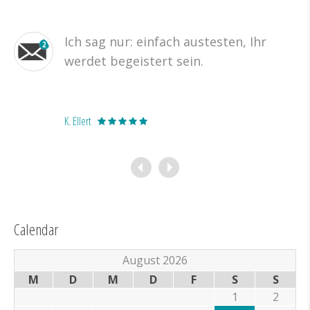
Ich sag nur: einfach austesten, Ihr
werdet begeistert sein.
K. Ellert
Calendar
August 2026
M
D
M
D
F
S
S
1
2