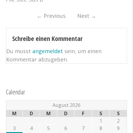
←
Previous
Next
→
Schreibe einen Kommentar
Du musst
angemeldet
sein, um einen
Kommentar abzugeben.
Calendar
August 2026
M
D
M
D
F
S
S
1
2
3
4
5
6
7
8
9