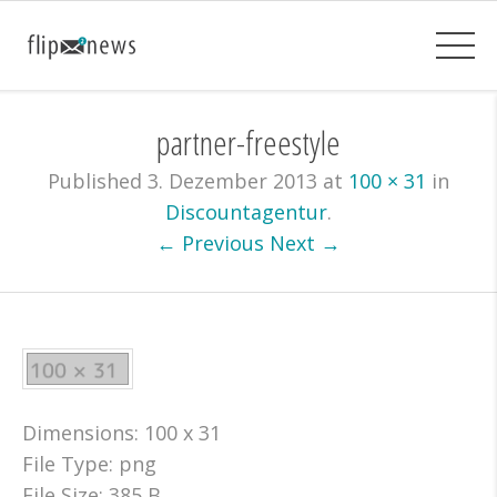
partner-freestyle
Published
3. Dezember 2013
at
100 × 31
in
Discountagentur
.
← Previous
Next →
Dimensions:
100 x 31
File Type:
png
File Size:
385 B