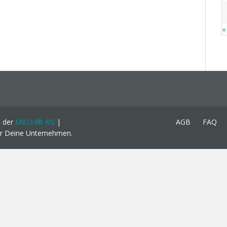
«
e der
MIU24® KG
|
AGB
FAQ
ür Deine Unternehmen.