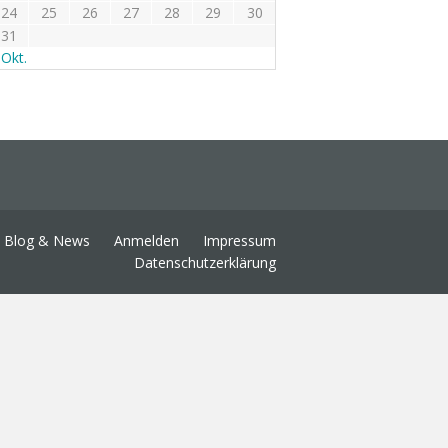
24
25
26
27
28
29
30
31
 Okt.
Blog & News
Anmelden
Impressum
Datenschutzerklärung