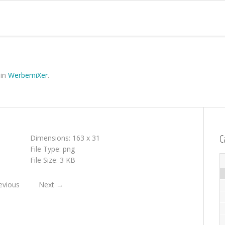
in
WerbemiXer
.
C
Dimensions:
163 x 31
File Type:
png
File Size:
3 KB
evious
Next
→