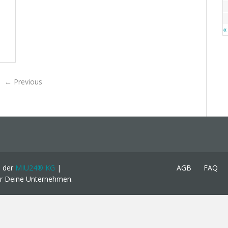
«
←
Previous
e der
MIU24® KG
|
AGB
FAQ
ür Deine Unternehmen.