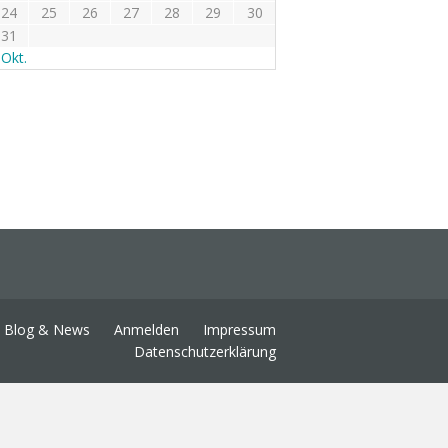
24
25
26
27
28
29
30
31
 Okt.
Blog & News
Anmelden
Impressum
Datenschutzerklärung